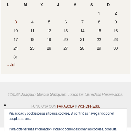
L
M
X
J
V
S
D
1
2
3
4
5
6
7
8
9
10
11
12
13
14
15
16
17
18
19
20
21
22
23
24
25
26
27
28
29
30
31
« Jul
©2026
Joaquin Garcia Gazquez.
Todos los Derechos Reservados.
FUNCIONA CON
PARABOLA
&
WORDPRESS.
Privacidad y cookies: este sitio usa cookies. Si continúas navegando por él,
aceptas su uso.
Para obtener más información, incluido cómo gestionar las cookies, consulta: