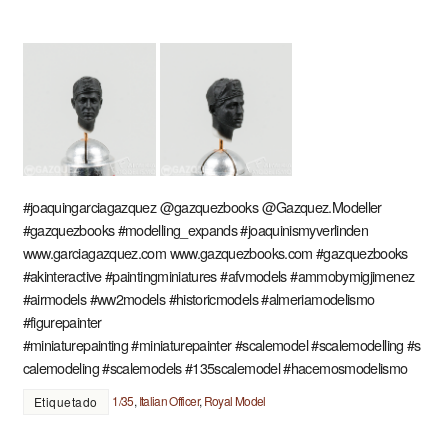
#joaquingarciagazquez @gazquezbooks @Gazquez.Modeller
#gazquezbooks #modelling_expands #joaquinismyverlinden
www.garciagazquez.com www.gazquezbooks.com #gazquezbooks
#akinteractive #paintingminiatures #afvmodels #ammobymigjimenez
#airmodels #ww2models #historicmodels #almeriamodelismo
#figurepainter
#miniaturepainting #miniaturepainter #scalemodel #scalemodelling #s
calemodeling #scalemodels #135scalemodel #hacemosmodelismo
1/35
,
Italian Officer
,
Royal Model
Etiquetado