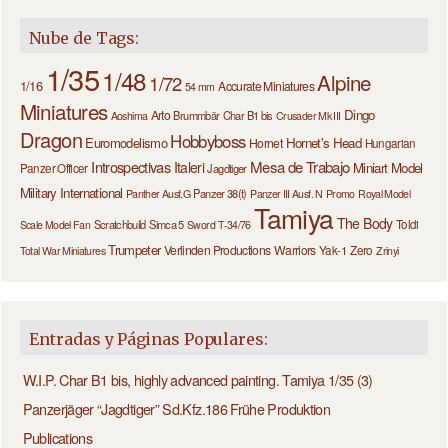
Nube de Tags:
1/35
1/48
Alpine
1/72
1/16
Accurate Miniatures
54 mm
Miniatures
Dingo
Arto
Brummbär
Char B1 bis
Aoshima
Crusader Mk III
Dragon
Hobbyboss
Euromodelismo
Hornet's Head
Hornet
Hungarian
Introspectivas
Mesa de Trabajo
Italeri
Miniart
Model
Panzer Officer
Jagdtiger
Military International
Panzer 38(t)
Panther Ausf.G
Panzer III Ausf. N
Promo
Royal Model
Tamiya
The Body
Scratchbuild
Simca 5
Toldi
Scale Model Fan
Sword
T-34/76
Trumpeter
Verlinden Productions
Warriors
Yak-1
Zero
Total War Miniatures
Zrinyi
Entradas y Páginas Populares:
W.I.P. Char B1 bis, highly advanced painting. Tamiya 1/35 (3)
Panzerjäger “Jagdtiger” Sd.Kfz.186 Frühe Produktion
Publications