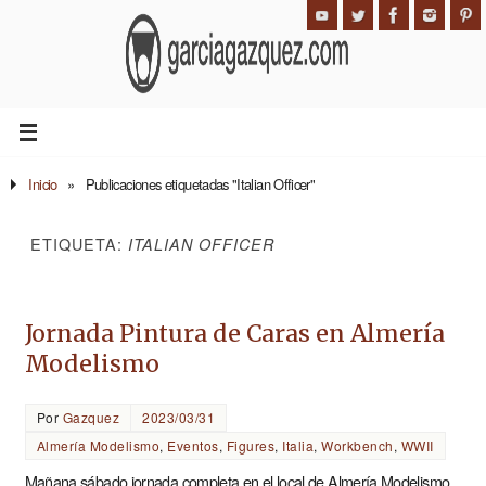
Inicio
»
Publicaciones etiquetadas "Italian Officer"
ETIQUETA:
ITALIAN OFFICER
Jornada Pintura de Caras en Almería
Modelismo
Por
Gazquez
2023/03/31
Almería Modelismo
,
Eventos
,
Figures
,
Italia
,
Workbench
,
WWII
Mañana sábado jornada completa en el local de Almería Modelismo