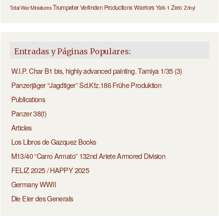
Trumpeter
Verlinden Productions
Warriors
Yak-1
Zero
Total War Miniatures
Zrinyi
Entradas y Páginas Populares:
W.I.P. Char B1 bis, highly advanced painting. Tamiya 1/35 (3)
Panzerjäger “Jagdtiger” Sd.Kfz.186 Frühe Produktion
Publications
Panzer 38(t)
Articles
Los Libros de Gazquez Books
M13/40 “Carro Armato” 132nd Ariete Armored Division
FELIZ 2025 / HAPPY 2025
Germany WWII
Die Eier des Generals