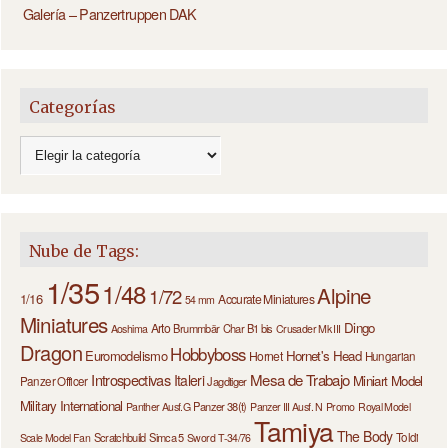
Galería – Panzertruppen DAK
Categorías
Nube de Tags:
1/35
1/48
Alpine
1/72
1/16
Accurate Miniatures
54 mm
Miniatures
Dingo
Arto
Brummbär
Char B1 bis
Aoshima
Crusader Mk III
Dragon
Hobbyboss
Euromodelismo
Hornet's Head
Hornet
Hungarian
Introspectivas
Mesa de Trabajo
Italeri
Miniart
Model
Panzer Officer
Jagdtiger
Military International
Panzer 38(t)
Panther Ausf.G
Panzer III Ausf. N
Promo
Royal Model
Tamiya
The Body
Scratchbuild
Simca 5
Toldi
Scale Model Fan
Sword
T-34/76