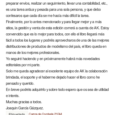
preparar envíos, realizar un seguimiento, llevar una contabilidad, etc.,
es una tarea ardua y pesada para una sola persona, y que debo
confesaros que cada día se me hacía más difícil la tarea.
Finalmente, por lo antes mencionado y para llegar mejor y a más
sitios, la gestión y venta de esta edición correrá a cuenta de AK. Estoy
convencido que es lo mejor para todos, con ello el libro llegará más
fácil a todos los lugares y podréis aprovecharos de una de las mejores
distribuciones de productos de modelismo del país, el libro queda en
manos de los mejores profesionales.
Yo seguiré haciendo y en próximamente habrá más novedades
editoriales por mi parte.
Solo me queda agradecer al excelente equipo de AK la colaboración
brindada, el soporte y el haberme dejado hacer el libro como he
pensado y querido.
En breve podréis adquirirlo y sobre todo espero que os sea de utilidad
e interés.
Muchas gracias a todos.
Joaquin García Gázquez.
Carros de Combate 2ªGM
.
Etiquetado