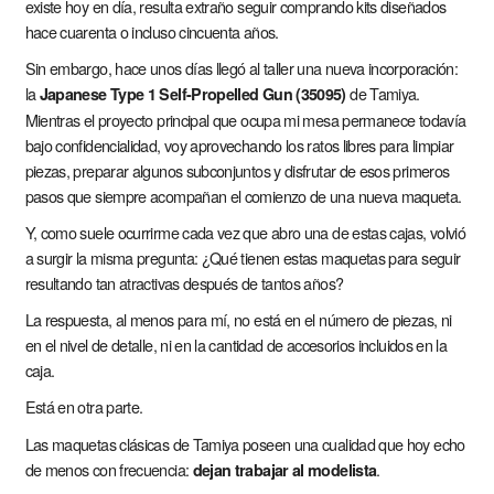
existe hoy en día, resulta extraño seguir comprando kits diseñados
hace cuarenta o incluso cincuenta años.
Sin embargo, hace unos días llegó al taller una nueva incorporación:
la
de Tamiya.
Japanese Type 1 Self-Propelled Gun (35095)
Mientras el proyecto principal que ocupa mi mesa permanece todavía
bajo confidencialidad, voy aprovechando los ratos libres para limpiar
piezas, preparar algunos subconjuntos y disfrutar de esos primeros
pasos que siempre acompañan el comienzo de una nueva maqueta.
Y, como suele ocurrirme cada vez que abro una de estas cajas, volvió
a surgir la misma pregunta: ¿Qué tienen estas maquetas para seguir
resultando tan atractivas después de tantos años?
La respuesta, al menos para mí, no está en el número de piezas, ni
en el nivel de detalle, ni en la cantidad de accesorios incluidos en la
caja.
Está en otra parte.
Las maquetas clásicas de Tamiya poseen una cualidad que hoy echo
de menos con frecuencia:
.
dejan trabajar al modelista