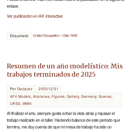
enlace:
Ver publicación en AK Interactive
Under Occupation – Oslo 1940
Etiquetado
Resumen de un año modelístico: Mis
trabajos terminados de 2025
Por
Gazquez
2025/12/31
AFV Models
,
Airplanes
,
Figures
,
Gallery
,
Germany
,
Scenes
,
URSS
,
WWII
Al finalizar el año, siempre gusta echar la vista atrás y repasar el
trabajo realizado en el taller. Haciendo balance de este periodo que
termina, me doy cuenta de que mi mesa de trabajo ha sido un