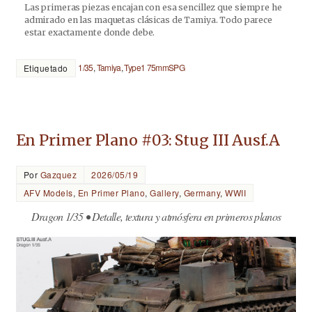
Las primeras piezas encajan con esa sencillez que siempre he
admirado en las maquetas clásicas de Tamiya. Todo parece
estar exactamente donde debe.
1/35
,
Tamiya
,
Type1 75mmSPG
Etiquetado
En Primer Plano #03: Stug III Ausf.A
Por
Gazquez
2026/05/19
AFV Models
,
En Primer Plano
,
Gallery
,
Germany
,
WWII
Dragon 1/35 • Detalle, textura y atmósfera en primeros planos