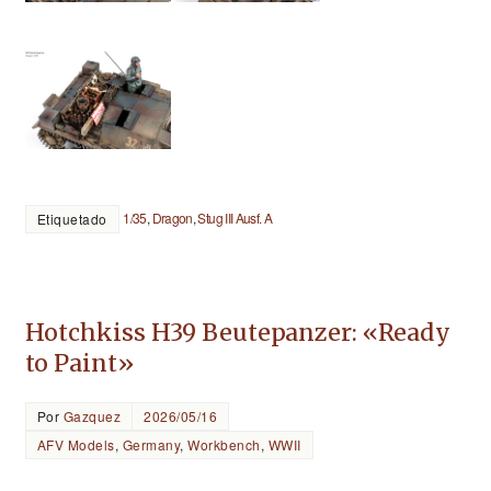
1/35
,
Dragon
,
Stug III Ausf. A
Etiquetado
Hotchkiss H39 Beutepanzer: «Ready
to Paint»
Por
Gazquez
2026/05/16
AFV Models
,
Germany
,
Workbench
,
WWII