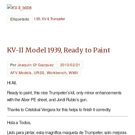
1/35
,
KV-II
,
Trumpeter
Etiquetado
KV-II Model 1939, Ready to Paint
Por
Joaquin Gª Gazquez
2013/02/21
AFV Models
,
URSS
,
Workbench
,
WWII
Hi All,
Ready to paint, this nice Trumpeter’s kit, only minor enhancements
with the Aber PE sheet, and Jordi Rubio’s gun.
Thanks to Cristobal Vergara for this helps to finish it correctly.
Hola a Todos,
Listo para pintar, esta magnifica maqueta de Trumpeter, solo mejoras