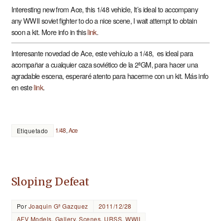
Interesting new from Ace, this 1/48 vehicle, It’s ideal to accompany
any WWII soviet fighter to do a nice scene, I wait attempt to obtain
soon a kit. More info in this
link
.
Interesante novedad de Ace, este vehículo a 1/48, es ideal para
acompañar a cualquier caza soviético de la 2ªGM, para hacer una
agradable escena, esperaré atento para hacerme con un kit. Más info
en este
link
.
1/48
,
Ace
Etiquetado
Sloping Defeat
Por
Joaquin Gª Gazquez
2011/12/28
AFV Models
,
Gallery
,
Scenes
,
URSS
,
WWII