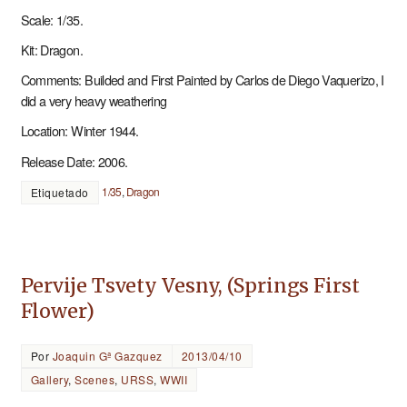
Scale: 1/35.
Kit: Dragon.
Comments: Builded and First Painted by Carlos de Diego Vaquerizo, I
did a very heavy weathering
Location: Winter 1944.
Release Date: 2006.
1/35
,
Dragon
Etiquetado
Pervije Tsvety Vesny, (Springs First
Flower)
Por
Joaquin Gª Gazquez
2013/04/10
Gallery
,
Scenes
,
URSS
,
WWII