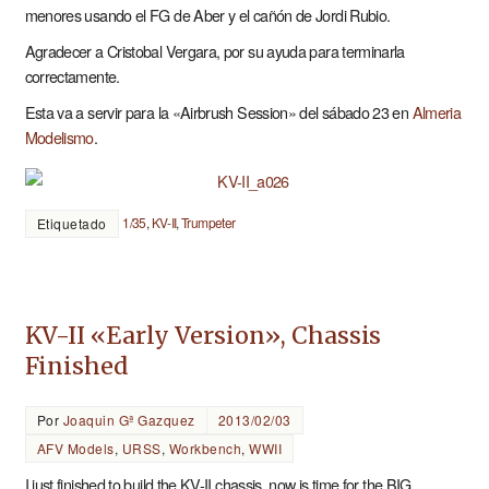
menores usando el FG de Aber y el cañón de Jordi Rubio.
Agradecer a Cristobal Vergara, por su ayuda para terminarla
correctamente.
Esta va a servir para la «Airbrush Session» del sábado 23 en
Almeria
Modelismo
.
1/35
,
KV-II
,
Trumpeter
Etiquetado
KV-II «Early Version», Chassis
Finished
Por
Joaquin Gª Gazquez
2013/02/03
AFV Models
,
URSS
,
Workbench
,
WWII
I just finished to build the KV-II chassis, now is time for the BIG