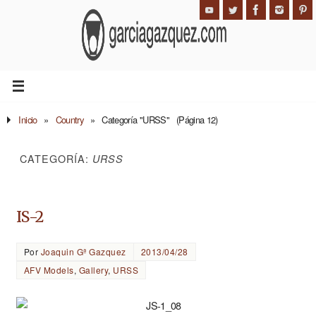
Inicio
»
Country
»
Categoría "URSS"
(Página 12)
CATEGORÍA:
URSS
IS-2
Por
Joaquin Gª Gazquez
2013/04/28
AFV Models
,
Gallery
,
URSS