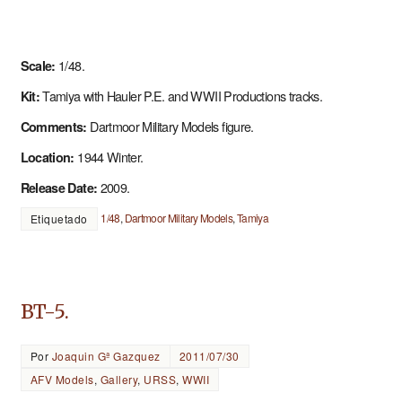
1/48.
Scale:
Tamiya with Hauler P.E. and WWII Productions tracks.
Kit:
Dartmoor Military Models figure.
Comments:
1944 Winter.
Location:
2009.
Release Date:
1/48
,
Dartmoor Military Models
,
Tamiya
Etiquetado
BT-5.
Por
Joaquin Gª Gazquez
2011/07/30
AFV Models
,
Gallery
,
URSS
,
WWII