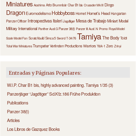
Miniatures
Dingo
Arto
Brummbär
Char B1 bis
Aoshima
Crusader Mk III
Dragon
Hobbyboss
Euromodelismo
Hornet's Head
Hornet
Hungarian
Introspectivas
Mesa de Trabajo
Italeri
Miniart
Model
Panzer Officer
Jagdtiger
Military International
Panzer 38(t)
Panther Ausf.G
Panzer III Ausf. N
Promo
Royal Model
Tamiya
The Body
Scratchbuild
Simca 5
Toldi
Scale Model Fan
Sword
T-34/76
Trumpeter
Verlinden Productions
Warriors
Yak-1
Zero
Total War Miniatures
Zrinyi
Entradas y Páginas Populares:
W.I.P. Char B1 bis, highly advanced painting. Tamiya 1/35 (3)
Panzerjäger “Jagdtiger” Sd.Kfz.186 Frühe Produktion
Publications
Panzer 38(t)
Articles
Los Libros de Gazquez Books