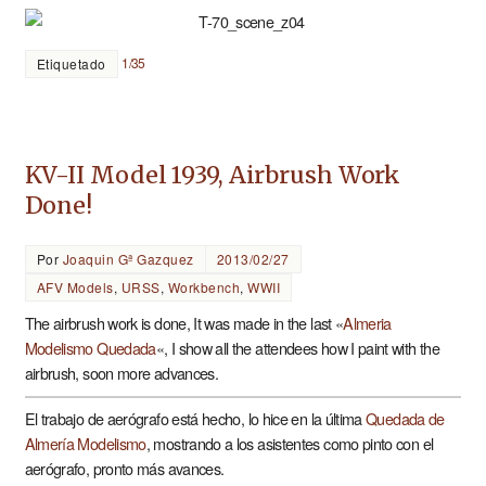
1/35
Etiquetado
KV-II Model 1939, Airbrush Work
Done!
Por
Joaquin Gª Gazquez
2013/02/27
AFV Models
,
URSS
,
Workbench
,
WWII
The airbrush work is done, It was made in the last «
Almeria
Modelismo Quedada
«, I show all the attendees how I paint with the
airbrush, soon more advances.
El trabajo de aerógrafo está hecho, lo hice en la última
Quedada de
Almería Modelismo
, mostrando a los asistentes como pinto con el
aerógrafo, pronto más avances.