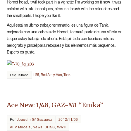
Hornet head, it will took part in a vignette I’m working on it now. It was
painted with mix techniques, airbrush, brush with the retouches and
the small parts. I hope you like it.
Aquí está mi último trabajo terminado, es una figura de Tank,
mejorada con una cabeza de Hornet, formará parte de una viñeta en
la que estoy trabajando ahora. Está pintada con tecnicas mixtas,
aerografo y pincel para retoques y los elementos más pequeños.
Espero os guste.
1/35
,
Red Army Man
,
Tank
Etiquetado
Ace New: 1/48, GAZ-M1 “Emka”
Por
Joaquin Gª Gazquez
2012/11/06
AFV Models
,
News
,
URSS
,
WWII