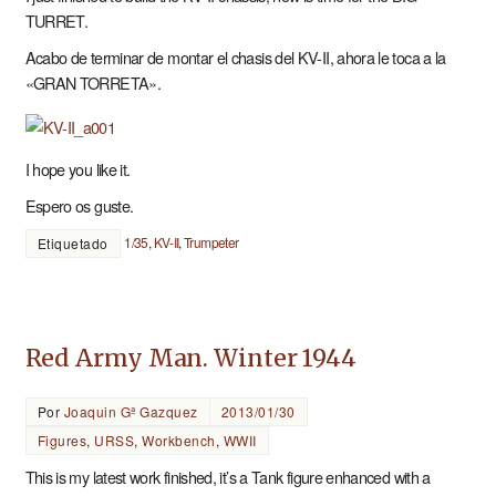
TURRET.
Acabo de terminar de montar el chasis del KV-II, ahora le toca a la
«GRAN TORRETA».
I hope you like it.
Espero os guste.
1/35
,
KV-II
,
Trumpeter
Etiquetado
Red Army Man. Winter 1944
Por
Joaquin Gª Gazquez
2013/01/30
Figures
,
URSS
,
Workbench
,
WWII
This is my latest work finished, it’s a Tank figure enhanced with a