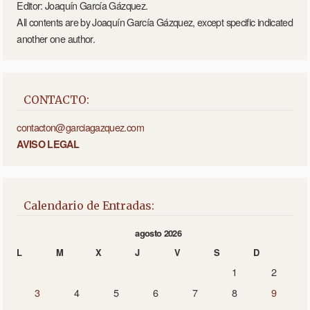
Editor: Joaquín García Gázquez.
All contents are by Joaquín García Gázquez, except specific indicated
another one author.
CONTACTO:
contacton@garciagazquez.com
AVISO LEGAL
Calendario de Entradas:
agosto 2026
L
M
X
J
V
S
D
1
2
3
4
5
6
7
8
9