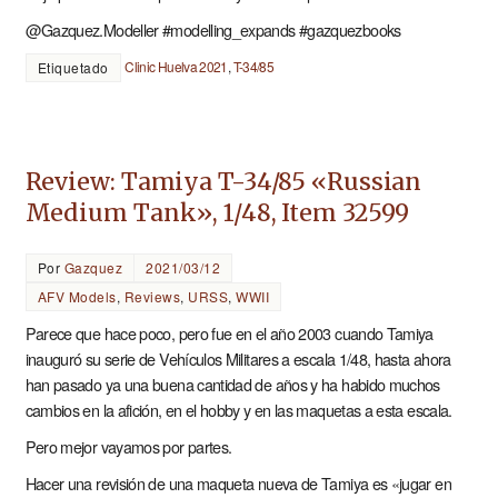
@Gazquez.Modeller #modelling_expands #gazquezbooks
Clinic Huelva 2021
,
T-34/85
Etiquetado
Review: Tamiya T-34/85 «Russian
Medium Tank», 1/48, Item 32599
Por
Gazquez
2021/03/12
AFV Models
,
Reviews
,
URSS
,
WWII
Parece que hace poco, pero fue en el año 2003 cuando Tamiya
inauguró su serie de Vehículos Militares a escala 1/48, hasta ahora
han pasado ya una buena cantidad de años y ha habido muchos
cambios en la afición, en el hobby y en las maquetas a esta escala.
Pero mejor vayamos por partes.
Hacer una revisión de una maqueta nueva de Tamiya es «jugar en