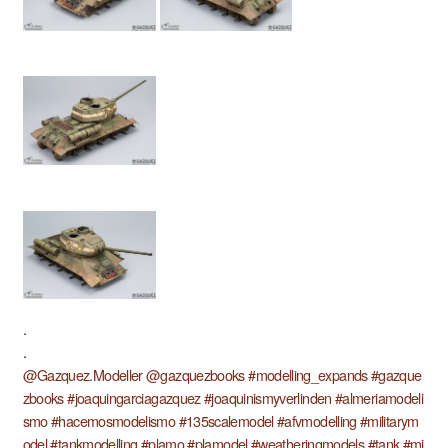
.
.
@Gazquez.Modeller
@gazquezbooks
#modelling_expands
#gazque
zbooks
#joaquingarciagazquez
#joaquinismyverlinden
#almeriamodeli
smo
#hacemosmodelismo
#135scalemodel
#afvmodelling
#militarym
odel
#tankmodelling
#plamo
#plamodel
#weatheringmodels
#tank
#mi