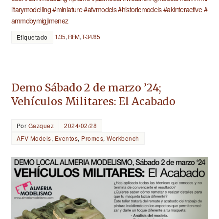
litarymodelling
#miniature
#afvmodels
#historicmodels
#akinteractive
#
ammobymigjimenez
1/35
,
RFM
,
T-34/85
Etiquetado
Demo Sábado 2 de marzo ’24;
Vehículos Militares: El Acabado
Por
Gazquez
2024/02/28
AFV Models
,
Eventos
,
Promos
,
Workbench