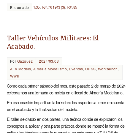
1/35
,
T-34/76 1943 (3)
,
T-34/85
Etiquetado
Taller Vehículos Militares: El
Acabado.
Por
Gazquez
2024/03/03
AFV Models
,
Almería Modelismo
,
Eventos
,
URSS
,
Workbench
,
WWII
Como cada primer sábado del mes, este pasado 2 de marzo de 2024
celebramos una jornada completa en el local de Almería Modelismo.
En esa ocasión impartí un taller sobre los aspectos a tener en cuenta
en el acabado y la finalización del modelo.
El taller se dividió en dos partes, una teórica donde se explicaron los
conceptos a aplicar y otra parte práctica donde se mostró la forma de
aplicar las técnicas sobre la maqueta, en este caso un T-34/85 de