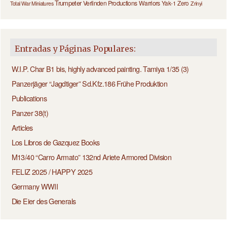
Trumpeter
Verlinden Productions
Warriors
Yak-1
Zero
Total War Miniatures
Zrinyi
Entradas y Páginas Populares:
W.I.P. Char B1 bis, highly advanced painting. Tamiya 1/35 (3)
Panzerjäger “Jagdtiger” Sd.Kfz.186 Frühe Produktion
Publications
Panzer 38(t)
Articles
Los Libros de Gazquez Books
M13/40 “Carro Armato” 132nd Ariete Armored Division
FELIZ 2025 / HAPPY 2025
Germany WWII
Die Eier des Generals