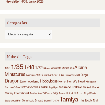
Newsletter Nº08: Junio 2026
Categorías
Nube de Tags:
1/35
1/48
Alpine
1/72
1/16
Accurate Miniatures
54 mm
Miniatures
Dingo
Arto
Brummbär
Char B1 bis
Aoshima
Crusader Mk III
Dragon
Hobbyboss
Euromodelismo
Hornet's Head
Hornet
Hungarian
Introspectivas
Mesa de Trabajo
Italeri
Miniart
Model
Panzer Officer
Jagdtiger
Military International
Panzer 38(t)
Panther Ausf.G
Panzer III Ausf. N
Promo
Royal Model
Tamiya
The Body
Scratchbuild
Simca 5
Toldi
Scale Model Fan
Sword
T-34/76