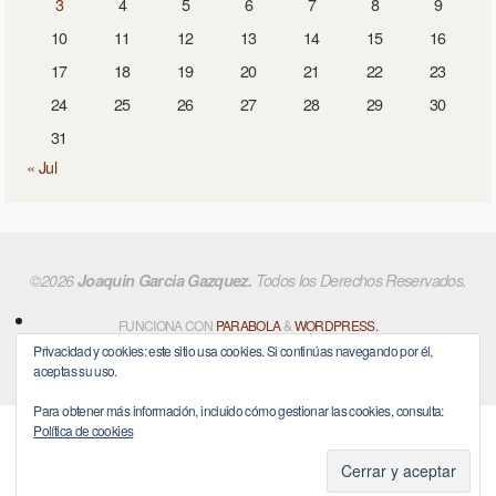
3
4
5
6
7
8
9
10
11
12
13
14
15
16
17
18
19
20
21
22
23
24
25
26
27
28
29
30
31
« Jul
©2026
Joaquin Garcia Gazquez.
Todos los Derechos Reservados.
FUNCIONA CON
PARABOLA
&
WORDPRESS.
Privacidad y cookies: este sitio usa cookies. Si continúas navegando por él,
aceptas su uso.
Para obtener más información, incluido cómo gestionar las cookies, consulta:
Política de cookies