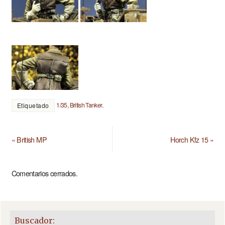
1/35
,
British Tanker
.
Etiquetado
«
British MP
Horch Kfz 15
»
Comentarios cerrados.
Buscador: