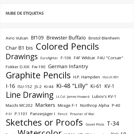
NUBE DE ETIQUETAS
Brewster Buffalo
Bf109
Avro Vulcan
Bristol Blenheim
Colored Pencils
Char B1 bis
Drawings
F-106
F4F Wildcat
F4U "Corsair"
Eurofighter
German Infantry
Fokker D.XXI
Fw-190
Graphite Pencils
H.P. Hampden
Horch 901
Ki-48 "Lilly"
I-16
Ki-61
KV-1
ISU-152
JS-2
Ki-44
Line Drawing
Lubov's KV-1
Lt.Col. James Howard
Markers
Macchi MC202
Mirage F-1
Northrop Alpha
P-40
P.1101
Panzerjäger I
P-51
Pencil
Prisoner of War
Sketches or Proofs
T-34
Soviet Pilots
Watercolor