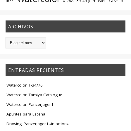
Yak-1B
X-24A
XB-43 Jetmaster
Tiger I
ARCHIVOS
ENTRADAS RECIENTES
Watercolor: T-34/76
Watercolor: Tamiya Catalogue
Watercolor: Panzerjäger I
Apuntes para Escena
Drawing: Panzerjäger I «in action»